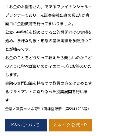
「お金のお医者さん」であるファイナンシャル・
プランナーであり、
元証券会社出身の母2人が真
面目に金融教育を行ってまいりました。
公立小中学校を始めとする公的機関向けの実績を
始め、多様な対象・形態の講演実績を
多数持つこ
とが強みです。
お金のことをどうやって教えたら楽しいのか？
ど
のように学べば良いのか？のニーズにお答えいた
します。
金融の専門知識を持ちつつ教員の方をはじめとす
る
クライアント
に寄り添った授業展開を行いま
す。
金融×教育＝マネ育®（商標登録済 第5941206号）​​​
K&Nについて
マネイク公式HP