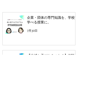
企業・団体の専門知識を、学校で
学べる授業に。
7月30日
【地域と子どもをつなぐ】体験型
キャリア教育「マネー＆おしごと
スクール」
6月17日
第24回日経stockリーグ入選 三
田が丘賞受賞！！
6月2日