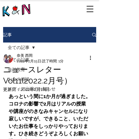
記事
全ての記事
奈美 西岡
全ての記事
2022年2月15日
読了時間: 1分
ニュースレター
金融教育
Vol11(2022.2月号）
お金の相談
メディア出演のお知らせ
更新日：
2022年2月16日
あっという間に1か月が過ぎました。
コロナの影響で2月はリアルの授業
や講座がのきなみキャンセルになり
寂しいですが、できること、いただ
いたお仕事をしっかりやっておりま
す。ひき続きどうぞよろしくお願い