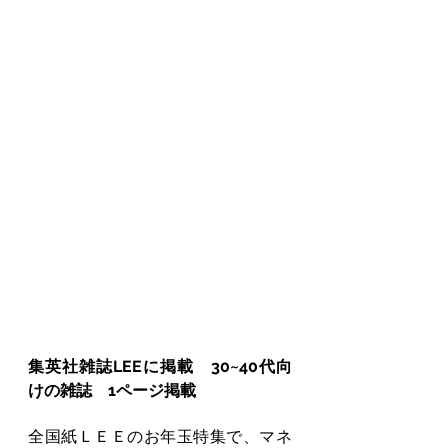
集英社雑誌LEEに掲載　30~40代向
けの雑誌　1ページ掲載　
全国紙ＬＥＥのお年玉特集で、マネ