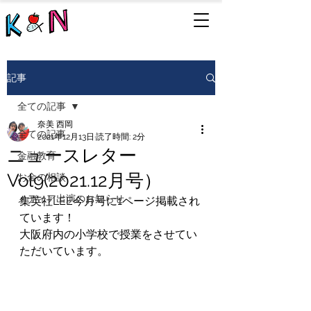
記事
全ての記事
奈美 西岡
全ての記事
2021年12月13日
読了時間: 2分
ニュースレター
金融教育
Vol9(2021.12月号）
お金の相談
メディア出演のお知らせ
集英社LEE今月号に1ページ掲載され
ています！
大阪府内の小学校で授業をさせてい
ただいています。