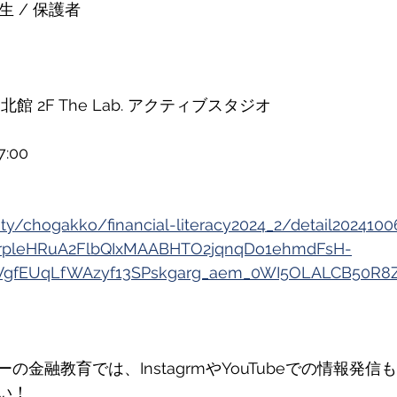
生 / 保護者
館 2F The Lab. アクティブスタジオ
7:00
ivity/chogakko/financial-literacy2024_2/detail202410
g3rpleHRuA2FlbQIxMAABHTO2jqnqDo1ehmdFsH-
hVgfEUqLfWAzyf13SPskgarg_aem_0WI5OLALCB50R8Z
の金融教育では、InstagrmやYouTubeでの情報発
い！