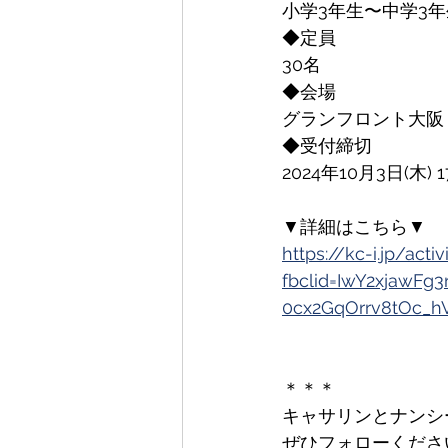
小学3年生〜中学3年
◆定員
30名
◆会場
グランフロント大阪 北
◆受付締切
2024年10月3日(木) 1
▼詳細はこちら▼
https://kc-i.jp/act
fbclid=IwY2xjawF
0cx2GqOrrv8tOc_
＊＊＊
キャサリンとナンシー
ぜひフォローくださ