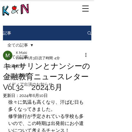
記事
全ての記事
K Maki
全ての記事
2024年6月3日
読了時間: 4分
キャサリンとナンシーの
金融教育
金融教育ニュースレター
お金の相談
メディア出演のお知らせ
Vol.32 2024.6月
更新日：
2024年6月10日
徐々に気温も高くなり、汗ばむ日も
多くなってきました。
修学旅行が予定されている学校も多
いので、この時期は出発前にお小遣
いについて考えるチャンス！