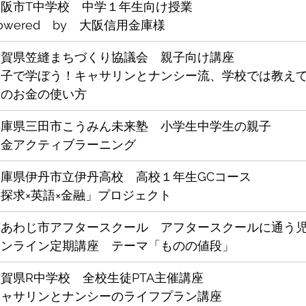
大阪市T中学校　中学１年生向け授業
owered　by　大阪信用金庫様
滋賀県笠縫まちづくり協議会　親子向け講座
親子で学ぼう！キャサリンとナンシー流、学校では教えて
つのお金の使い方
兵庫県三田市こうみん未来塾　小学生中学生の親子
お金アクティブラーニング
兵庫県伊丹市立伊丹高校　高校１年生GCコース
探求×英語×金融」プロジェクト
南あわじ市アフタースクール　アフタースクールに通う
オンライン定期講座　テーマ「ものの値段」
賀県R中学校　全校生徒PTA主催講座
キャサリンとナンシーのライフプラン講座