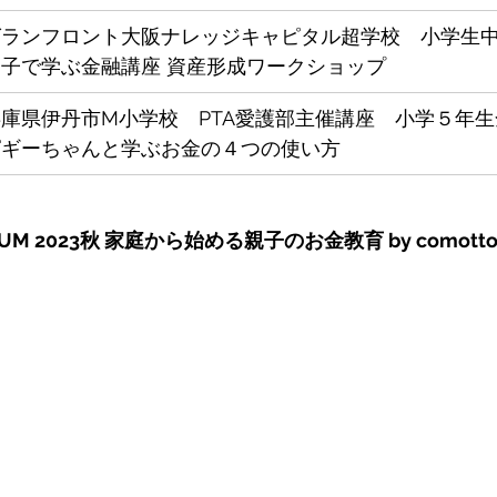
グランフロント大阪ナレッジキャピタル超学校　小学生
親子で学ぶ金融講座 資産形成ワークショップ
兵庫県伊丹市M小学校　PTA愛護部主催講座　小学５年
ピギーちゃんと学ぶお金の４つの使い方　
ORUM 2023秋 家庭から始める親子のお金教育 by comott