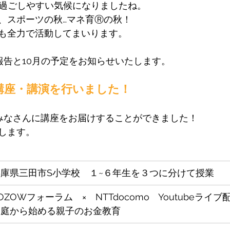
に過ごしやすい気候になりましたね。
、スポーツの秋…マネ育Ⓡの秋！
も全力で活動してまいります。
報告と10月の予定をお知らせいたします。
で講座・講演を行いました！
みなさんに講座をお届けすることができました！
します。
兵庫県三田市S小学校　１~６年生を３つに分けて授業
OZOWフォーラム　×　NTTdocomo　Youtubeライブ
家庭から始める親子のお金教育