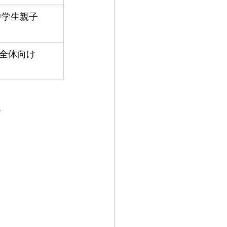
中学生親子
生全体向け
o